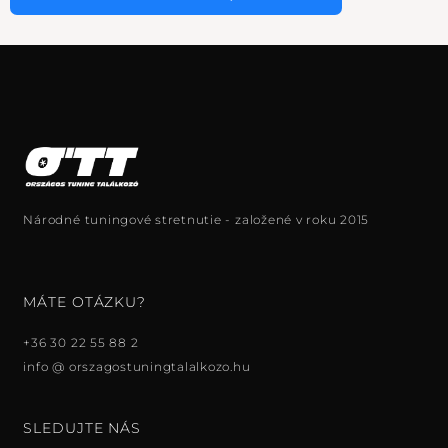
Národné tuningové stretnutie - založené v roku 2015
MÁTE OTÁZKU?
+36 30 22 55 88 2
info @ orszagostuningtalalkozo.hu
SLEDUJTE NÁS