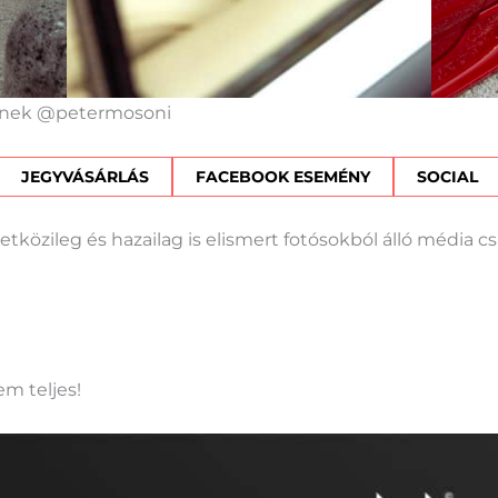
ernek @petermosoni
JEGYVÁSÁRLÁS
FACEBOOK ESEMÉNY
SOCIAL
zetközileg és hazailag is elismert fotósokból álló média c
em teljes!