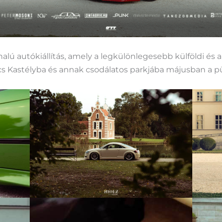
lú autókiállítás, amely a legkülönlegesebb külföldi és a
tics Kastélyba és annak csodálatos parkjába májusban a 