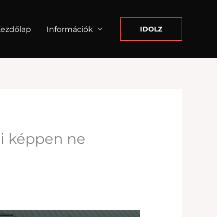
ezdőlap
Információk
IDOLZ
mi képpen ne