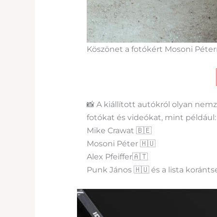
Köszönet a fotókért Mosoni Pét
📸 A kiállított autókról olyan nem
fotókat és videókat, mint például:
Mike Crawat 🇧🇪
Mosoni Péter 🇭🇺
Alex Pfeiffer🇦🇹
Punk János 🇭🇺 és a lista koránts