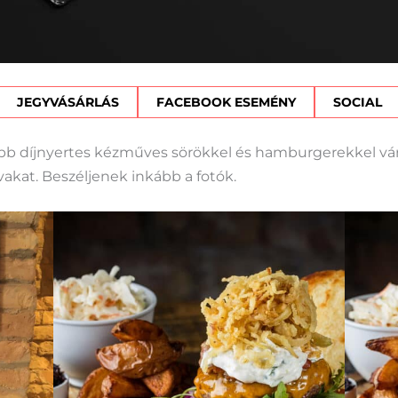
JEGYVÁSÁRLÁS
FACEBOOK ESEMÉNY
SOCIAL
bb díjnyertes kézműves sörökkel és hamburgerekkel vár
akat. Beszéljenek inkább a fotók.