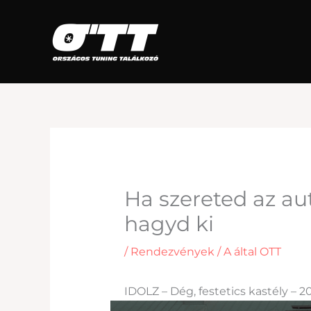
Átugrás
Ha szereted az a
hagyd ki
/
Rendezvények
/ A által
OTT
IDOLZ – Dég, festetics kastély – 2