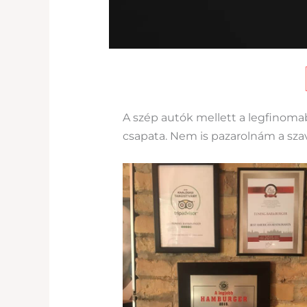
A szép autók mellett a legfinoma
csapata. Nem is pazarolnám a szav