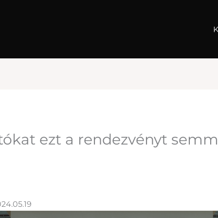
K
utókat ezt a rendezvényt sem
024.05.19